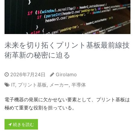
未来を切り拓くプリント基板最前線技
術革新の秘密に迫る
2026年7月24日
Girolamo
IT
,
プリント基板
,
メーカー
,
半導体
電子機器の発展に欠かせない要素として、プリント基板は
極めて重要な役割を担っている。
続きを読む