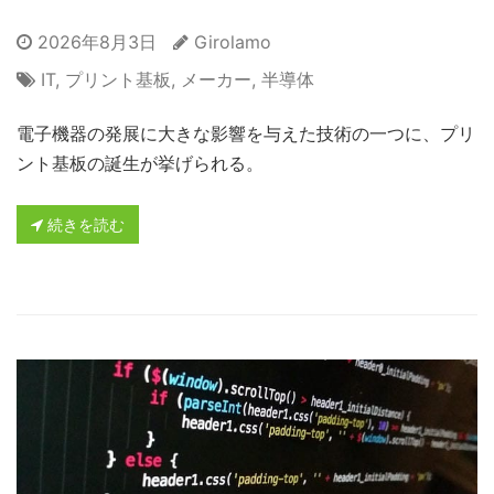
2026年8月3日
Girolamo
IT
,
プリント基板
,
メーカー
,
半導体
電子機器の発展に大きな影響を与えた技術の一つに、プリ
ント基板の誕生が挙げられる。
続きを読む