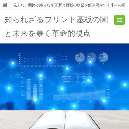
見えない回路が織りなす革新と挑戦の物語を解き明かす未来への扉
知られざるプリント基板の闇
Togg
navig
と未来を暴く革命的視点