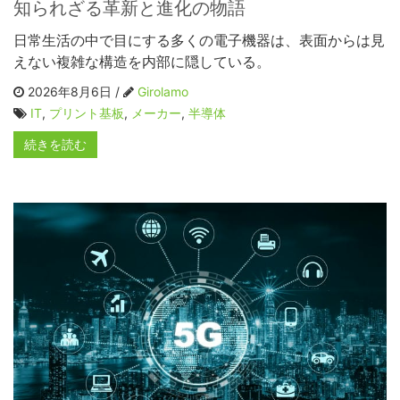
知られざる革新と進化の物語
日常生活の中で目にする多くの電子機器は、表面からは見
えない複雑な構造を内部に隠している。
2026年8月6日 /
Girolamo
IT
,
プリント基板
,
メーカー
,
半導体
続きを読む