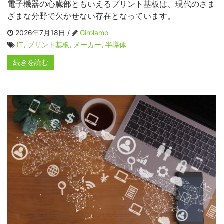
電子機器の心臓部ともいえるプリント基板は、現代のさま
ざまな分野で欠かせない存在となっています。
2026年7月18日 /
Girolamo
IT
,
プリント基板
,
メーカー
,
半導体
続きを読む