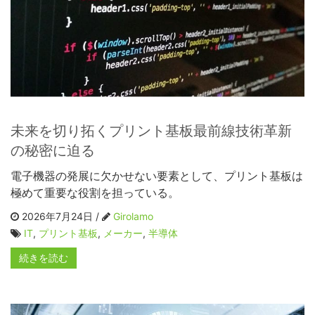
未来を切り拓くプリント基板最前線技術革新
の秘密に迫る
電子機器の発展に欠かせない要素として、プリント基板は
極めて重要な役割を担っている。
2026年7月24日 /
Girolamo
IT
,
プリント基板
,
メーカー
,
半導体
続きを読む