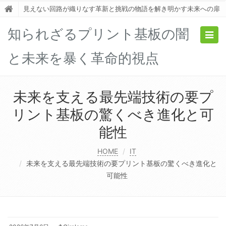
見えない回路が織りなす革新と挑戦の物語を解き明かす未来への扉
知られざるプリント基板の闇
Togg
navig
と未来を暴く革命的視点
未来を支える最先端技術の要プ
リント基板の驚くべき進化と可
能性
HOME
IT
未来を支える最先端技術の要プリント基板の驚くべき進化と
可能性