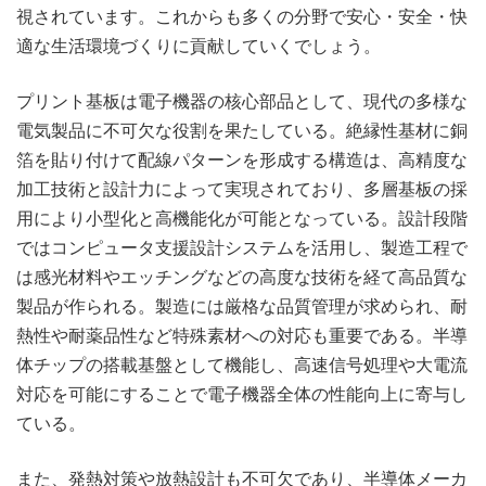
視されています。これからも多くの分野で安心・安全・快
適な生活環境づくりに貢献していくでしょう。
プリント基板は電子機器の核心部品として、現代の多様な
電気製品に不可欠な役割を果たしている。絶縁性基材に銅
箔を貼り付けて配線パターンを形成する構造は、高精度な
加工技術と設計力によって実現されており、多層基板の採
用により小型化と高機能化が可能となっている。設計段階
ではコンピュータ支援設計システムを活用し、製造工程で
は感光材料やエッチングなどの高度な技術を経て高品質な
製品が作られる。製造には厳格な品質管理が求められ、耐
熱性や耐薬品性など特殊素材への対応も重要である。半導
体チップの搭載基盤として機能し、高速信号処理や大電流
対応を可能にすることで電子機器全体の性能向上に寄与し
ている。
また、発熱対策や放熱設計も不可欠であり、半導体メーカ