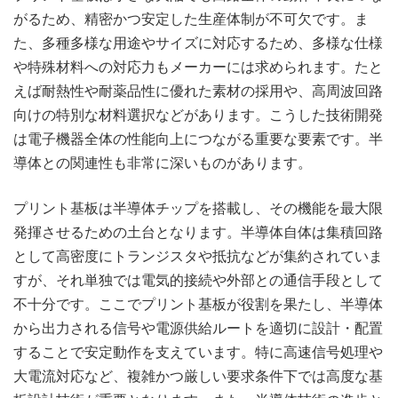
がるため、精密かつ安定した生産体制が不可欠です。ま
た、多種多様な用途やサイズに対応するため、多様な仕様
や特殊材料への対応力もメーカーには求められます。たと
えば耐熱性や耐薬品性に優れた素材の採用や、高周波回路
向けの特別な材料選択などがあります。こうした技術開発
は電子機器全体の性能向上につながる重要な要素です。半
導体との関連性も非常に深いものがあります。
プリント基板は半導体チップを搭載し、その機能を最大限
発揮させるための土台となります。半導体自体は集積回路
として高密度にトランジスタや抵抗などが集約されていま
すが、それ単独では電気的接続や外部との通信手段として
不十分です。ここでプリント基板が役割を果たし、半導体
から出力される信号や電源供給ルートを適切に設計・配置
することで安定動作を支えています。特に高速信号処理や
大電流対応など、複雑かつ厳しい要求条件下では高度な基