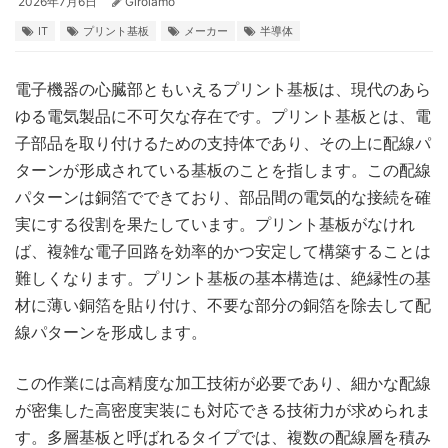
2026年7月6日
Girolamo
IT
プリント基板
メーカー
半導体
電子機器の心臓部ともいえるプリント基板は、現代のあら
ゆる電気製品に不可欠な存在です。
プリント基板とは、電
子部品を取り付けるための支持体であり、その上に配線パ
ターンが形成されている基板のことを指します。この配線
パターンは銅箔でできており、部品間の電気的な接続を確
実にする役割を果たしています。プリント基板がなけれ
ば、複雑な電子回路を効率的かつ安定して構築することは
難しくなります。プリント基板の基本構造は、絶縁性の基
材に薄い銅箔を貼り付け、不要な部分の銅箔を除去して配
線パターンを形成します。
この作業には高精度な加工技術が必要であり、細かな配線
が密集した高密度実装にも対応できる技術力が求められま
す。多層基板と呼ばれるタイプでは、複数の配線層を積み