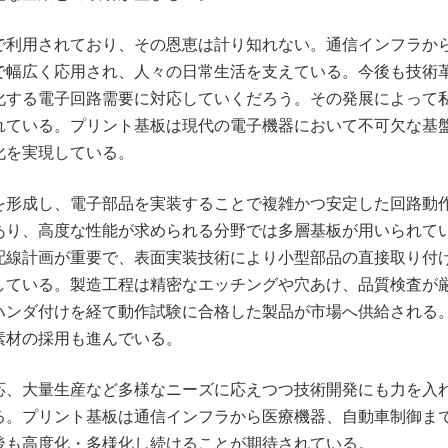
で利用されており、その恩恵は計り知れない。通信インフラか
で幅広く応用され、人々の日常生活を支えている。今後も技術
化する電子回路需要に対応していくだろう。その発展によって
れている。プリント基板は現代の電子機器において不可欠な基
化を実現している。
を形成し、電子部品を実装することで複雑かつ安定した回路動
あり、高度な性能が求められる分野では多層基板が用いられて
配線計画が重要で、表面実装技術により小型部品の直接取り付
している。製造工程は精密なエッチングや穴あけ、品質検査が
ハンダ付けを経て動作試験に合格した製品が市場へ供給される
素材の採用も進んでいる。
応、大量生産など多様なニーズに応えつつ技術開発にも力を入
る。プリント基板は通信インフラから医療機器、自動車制御ま
後も高度化・多様化し続けることが期待されている。