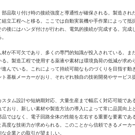
、部品取り付け時の接続強度と導通性が確保される。製造され
て組立工程へと移る。ここでは自動実装機や手作業によって抵
その後にはハンダ付けが行われ、電気的接続が完成する。完成
る。
人材が不可欠であり、多くの専門的知識が投入されている。ま
いる。製造工程で使用する薬液や素材は環境負荷の低減が求め
が進んでいる。これによって持続可能なものづくりを目指す動
ント基板メーカーがおり、それぞれ独自の技術開発やサービス
カスタム設計や短納期対応、大量生産まで幅広く対応可能であ
れており、新しい素材や製造方法の導入によって常に品質向上
部品ではなく、電子回路全体の性能を左右する重要な要素であ
と高度な技術力が求められる。このことから信頼できるメーカ
能な企業との取引が望ましい。