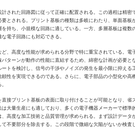
設計された回路図に従って正確に配置される。この過程は精密
必要とされる。プリント基板の種類は多岐にわたり、単面基板
層を持ち、小規模な回路に適している。一方、多層基板は複数
雑な電子回路にも対応できる。
など、高度な性能が求められる分野で特に重宝されている。電
線パターンが動作の性能に直結するため、綿密な計画が必要と
ルートを検討し、信号の干渉やノイズの発生を最小限に抑える
信頼性を実現できるのである。さらに、電子部品の小型化や高
る。
を直接プリント基板の表面に取り付けることが可能となり、省
法は大量生産にも適しており、多くの電子機器メーカーで標準
は、高度な加工技術と品質管理が求められる。まず設計データ
して不要部分を除去する。この段階で微細な欠陥がないか検査