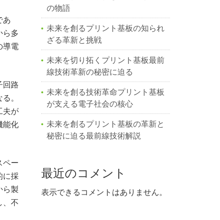
の物語
であ
未来を創るプリント基板の知られ
から多
ざる革新と挑戦
の導電
未来を切り拓くプリント基板最前
線技術革新の秘密に迫る
子回路
未来を創る技術革命プリント基板
なる。
が支える電子社会の核心
工夫が
未来を創るプリント基板の革新と
機能化
秘密に迫る最前線技術解説
スペー
最近のコメント
的に採
から製
表示できるコメントはありません。
し、不