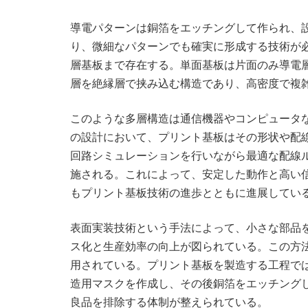
導電パターンは銅箔をエッチングして作られ、
り、微細なパターンでも確実に形成する技術が
層基板まで存在する。単面基板は片面のみ導電
層を絶縁層で挟み込む構造であり、高密度で複
このような多層構造は通信機器やコンピュータ
の設計において、プリント基板はその形状や配
回路シミュレーションを行いながら最適な配線
施される。これによって、安定した動作と高い
もプリント基板技術の進歩とともに進展してい
表面実装技術という手法によって、小さな部品
ス化と生産効率の向上が図られている。この方
用されている。プリント基板を製造する工程で
造用マスクを作成し、その後銅箔をエッチング
良品を排除する体制が整えられている。