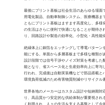
最後にプリント基板は社会生活のあらゆる場面
用電化製品、自動車制御システム、医療機器ま
ともにプリント基板はますます高度化し、多様
の生活はさらに便利で快適になることが期待さ
り、回路設計や製造の効率化、小型化・高性能
絶縁体上に銅箔をエッチングして導電パターン
能にする。単面から多層基板まで多様な種類が
設計段階では信号干渉やノイズ対策を考慮した
能となり、省スペース化と生産効率向上に寄与
行われ、完成後は自動実装機などで部品搭載と
環境負荷低減のため有害物質削減やリサイクル
世界各地のメーカーはカスタム設計や短納期対
り、高品質かつ安定的な供給体制が重要視され
く利用され、人々の生活を支える基盤として今