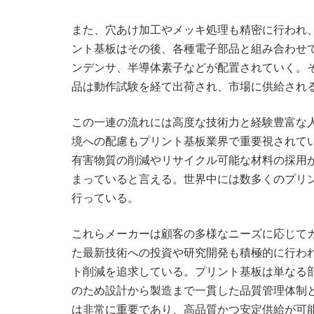
また、穴あけ加工やメッキ処理も精密に行われ
ント基板はその後、各種電子部品と組み合わせ
ンデンサ、半導体素子などが配置されていく。
品は動作試験を経て出荷され、市場に供給され
この一連の流れには高度な技術力と経験豊富な
境への配慮もプリント基板業界で重要視されて
有害物質の削減やリサイクル可能な材料の採用
まっていると言える。世界中には数多くのプリ
行っている。
これらメーカーは顧客の多様なニーズに応じて
た最新技術への投資や研究開発も積極的に行わ
ト削減を追求している。プリント基板は単なる
のため設計から製造まで一貫した品質管理体制
は非常に重要であり、高品質かつ安定供給が可