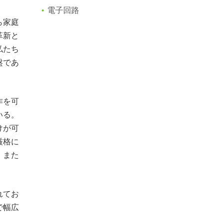
電子回路
ら家庭
革新と
私たち
盤であ
作を可
いる。
けが可
厳格に
。また
れてお
で幅広