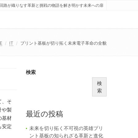
回路が織りなす革新と挑戦の物語を解き明かす未来への扉
E
IT
プリント基板が切り拓く未来電子革命の全貌
検索
検
索
て、そ
計や製
最近の投稿
の基材
も安定
未来を切り拓く不可視の英雄プリ
ント基板の知られざる革新と進化