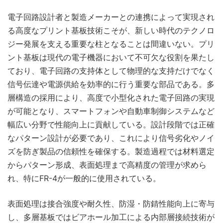
電子回路設計者と製造メーカーとの連携によって実現され
る高度なプリント基板技術こそが、新しい時代のテクノロ
ジー発展を支える重要な柱となることは間違いない。プリ
ント基板は現代の電子機器において不可欠な役割を果たし
ており、電子回路の支持体として物理的な支持だけでなく
信号伝達や電源供給を効率的に行う重要な部品である。多
層構造の採用により、高度で小型化された電子回路の実現
が可能となり、スマートフォンや自動車制御システムなど
幅広い分野で性能向上に貢献している。設計段階では正確
なパターン設計が必要であり、これにより信号劣化やノイ
ズを防ぎ製品の信頼性を確保する。製造過程では材料選定
からパターン形成、表面処理まで高精度の管理が求めら
れ、特にFR-4が一般的に使用されている。
表面処理は接合強度や耐久性、防湿・防錆性能向上に寄与
し、多層基板ではビアホール加工による内部層接続技術が