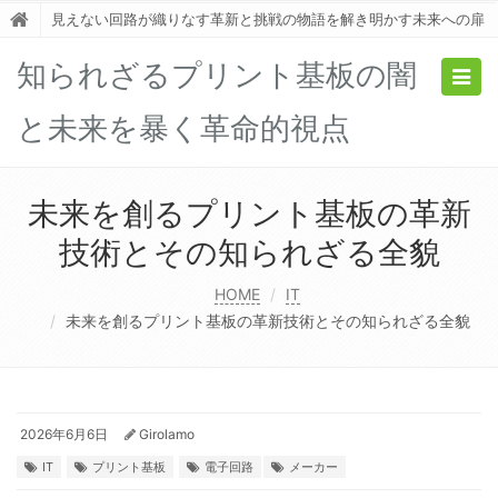
見えない回路が織りなす革新と挑戦の物語を解き明かす未来への扉
知られざるプリント基板の闇
Togg
navig
と未来を暴く革命的視点
未来を創るプリント基板の革新
技術とその知られざる全貌
HOME
IT
未来を創るプリント基板の革新技術とその知られざる全貌
2026年6月6日
Girolamo
IT
プリント基板
電子回路
メーカー