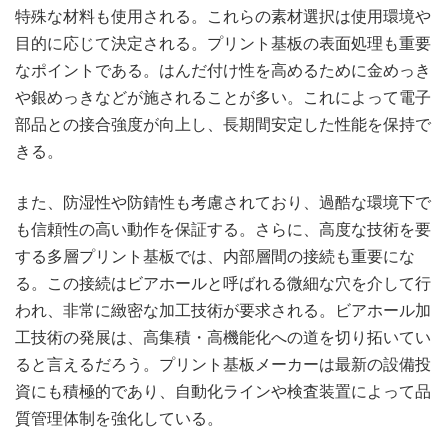
特殊な材料も使用される。これらの素材選択は使用環境や
目的に応じて決定される。プリント基板の表面処理も重要
なポイントである。はんだ付け性を高めるために金めっき
や銀めっきなどが施されることが多い。これによって電子
部品との接合強度が向上し、長期間安定した性能を保持で
きる。
また、防湿性や防錆性も考慮されており、過酷な環境下で
も信頼性の高い動作を保証する。さらに、高度な技術を要
する多層プリント基板では、内部層間の接続も重要にな
る。この接続はビアホールと呼ばれる微細な穴を介して行
われ、非常に緻密な加工技術が要求される。ビアホール加
工技術の発展は、高集積・高機能化への道を切り拓いてい
ると言えるだろう。プリント基板メーカーは最新の設備投
資にも積極的であり、自動化ラインや検査装置によって品
質管理体制を強化している。