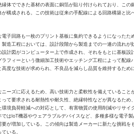
絶縁体でできた基材の表面に銅箔が貼り付けられており、この
路が構成される。この技術は従来の手配線による回路構築と比
な電子回路も一枚のプリント基板に集約できるようになったた
。製造工程においては、設計段階から製造までの一連の流れが
の設計図がコンピューター上で作成され、それをもとに基板設
グラフィーという微細加工技術やエッチング工程によって配線
と高度な技術が求められ、不良品を減らし品質を維持するため
なニーズに応えるため、高い技術力と柔軟性を備えていること
よって要求される耐熱性や耐久性、絶縁特性などが異なるため
た環境負荷軽減への対応として、有害物質の使用削減やリサイ
ではIoT機器やウェアラブルデバイスなど、多種多様な電子製
需要が増加している。この傾向は製造メーカーに新たな挑戦を
っている。