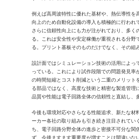
例えば高周波特性に優れた基材や、熱伝導性を
向上のため自動化設備の導入も積極的に行われ
さらに信頼性向上にも力が注がれており、多く
る。これは安全性や安定稼働が重視される分野
る。プリント基板そのものだけでなく、その組
設計面ではシミュレーション技術の活用によっ
っている。これにより試作段階での問題発見率
の時間短縮とコスト削減という二重のメリット
る部品ではなく、高度な技術と精密な製造管理
品質や性能は電子回路全体の信頼性と直結し、
今後も環境対応やさらなる性能追求、新たな材
ーカー各社の取り組みも引き続き注目されてい
ち、電子回路分野全体の進歩と密接不可分な関
ず、今後ますます重要度が増すことは間違いな