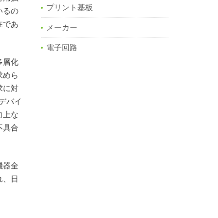
プリント基板
いるの
在であ
メーカー
電子回路
多層化
求めら
求に対
デバイ
向上な
不具合
機器全
れ、日