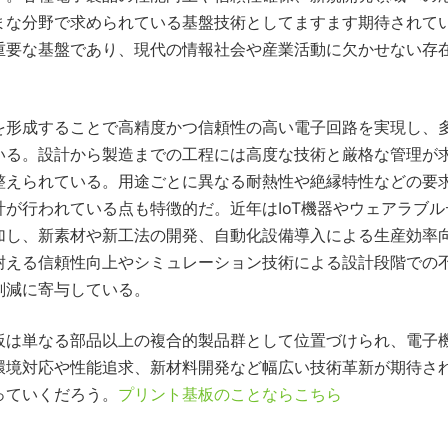
まな分野で求められている基盤技術としてますます期待されて
重要な基盤であり、現代の情報社会や産業活動に欠かせない存
を形成することで高精度かつ信頼性の高い電子回路を実現し、
いる。設計から製造までの工程には高度な技術と厳格な管理が
整えられている。用途ごとに異なる耐熱性や絶縁特性などの要
が行われている点も特徴的だ。近年はIoT機器やウェアラブル
加し、新素材や新工法の開発、自動化設備導入による生産効率
耐える信頼性向上やシミュレーション技術による設計段階での
削減に寄与している。
板は単なる部品以上の複合的製品群として位置づけられ、電子
環境対応や性能追求、新材料開発など幅広い技術革新が期待さ
っていくだろう。
プリント基板のことならこちら