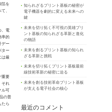
銅箔を
知られざるプリント基板の秘密が
べて、
電子機器を劇的に変える未来への
鍵
未来を切り拓く不可視の英雄プリ
め、電
ント基板の知られざる革新と進化
効率的
の物語
計デー
未来を創るプリント基板の知られ
パター
ざる革新と挑戦
には厳
未来を切り拓くプリント基板最前
線技術革新の秘密に迫る
が重要
未来を創る技術革命プリント基板
、それ
が支える電子社会の核心
クル可
品の普
もたら
最近のコメント