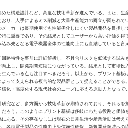
高めた構造設計など、高度な技術革新が進んでいる。また、生
ており、人手によるミス削減と大量生産能力の両立が図られて
のメーカーは長期使用でも性能劣化しにくい製品開発を目指し
で特に重要であり、その結果としてユーザーから高い評価を得
み込み先となる電子機器全体の性能向上にも直結していると言
て回路特性を事前に詳細解析し、不具合リスクを低減する試み
が向上し、開発期間短縮につながっている。結果として市場投
を生んでいる点も注目すべきだろう。以上から、プリント基板
によって支えられる複合的な製品群として捉えることができる
多様化・高度化する現代社会のニーズに応える原動力となって
料研究など、多方面から技術革新が期待されており、それらを
くだろう。このようにプリント基板は多岐にわたる役割と価値
係にある。その存在なしには現在の日常生活や産業活動は考え
い。各種電子製品の性能向上や信頼性確保、新規開発領域への