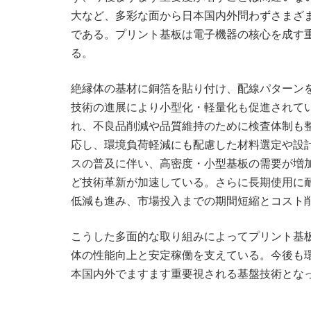
大など、多彩な面から日本国内外問わずさまざ
である。プリント基板は電子機器の核心を成す
る。
絶縁体の基材に銅箔を貼り付け、配線パターン
技術の進展により小型化・軽量化も促進されて
れ、不良品削減や品質維持のために検査体制も
応し、環境負荷軽減にも配慮した材料選定や設計
スの普及に伴い、高密度・小型基板の需要が増
ど技術革新が加速している。さらに長期使用に
低減も進み、市場投入までの期間短縮とコスト
こうした多面的な取り組みによってプリント基
体の性能向上と安定稼働を支えている。今後も
本国内外でますます重要視される基盤技術とな