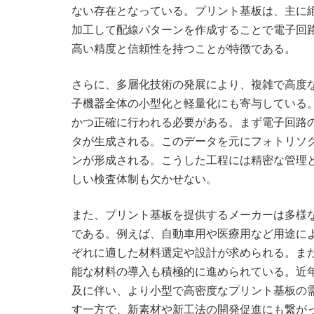
ない存在となっている。プリント基板は、主に
加工して配線パターンを作成することで電子回
高い精度と信頼性を持つことが特徴である。
さらに、多層化技術の発展により、複雑で高度
子機器全体の小型化と軽量化にも寄与している
かつ正確に行われる必要がある。まず電子回路
タが生成される。このデータを元にフォトリソ
ンが形成される。こうした工程には精密な管理
しい検査体制も欠かせない。
また、プリント基板を提供するメーカーは多様
である。例えば、自動車用や医療用など用途に
ぞれに適した材料選定や設計が求められる。ま
能な材料の導入も積極的に進められている。近年
及に伴い、より小型で高密度なプリント基板の
す一方で、新素材や新工法の開発促進にも繋が