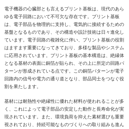
電子機器の心臓部とも言えるプリント基板は、現代のあら
ゆる電子回路において不可欠な存在です。
プリント基板
は、電子部品を物理的に支持し、電気的に接続するための
基盤となるものであり、その構造や設計技術は日々進化し
ています。電子回路の複雑化に伴い、プリント基板の役割
はますます重要になってきており、多様な製品やシステム
に応用されています。プリント基板の基本構造は、絶縁体
となる基材の表面に銅箔が貼られ、その上に所定の回路パ
ターンが形成されている点です。この銅箔パターンが電子
回路内の信号や電力の通り道となり、部品同士をつなぐ役
割を果たします。
基材には耐熱性や絶縁性に優れた材料が使われることが多
く、これによって電子部品の安定した動作と長寿命化が実
現されています。また、環境負荷を抑えた素材選びも重要
視されており、持続可能なものづくりへの取り組みも進ん