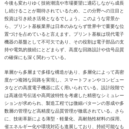
今後も変わりゆく技術潮流や市場要望に適応しながら成長
し続けることが期待されているため、この分野への注目と
投資は引き続き活発となるでしょう。このような背景か
ら、プリント基板業界は日本のみならず世界中で重要な位
置づけを占めていると言えます。プリント基板は現代電子
機器の基盤として不可欠であり、その役割は電子部品の支
持や電気的接続にとどまらず、高度な回路設計や信号品質
の確保にも深く関わっている。
単層から多層まで多様な構造があり、多層化によって高密
度かつ複雑な回路を実現し、スマートフォンやコンピュー
タなどの高度電子機器に広く用いられている。設計段階で
は高速信号伝送や高周波特性を考慮した精密なシミュレー
ションが求められ、製造工程では微細パターンの形成や多
数層の管理など高精度な品質管理が徹底されている。さら
に、技術革新による薄型・軽量化、高耐熱性材料の採用、
省エネルギー化や環境対応も進展しており、持続可能なも