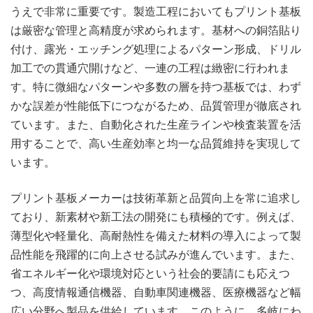
うえで非常に重要です。製造工程においてもプリント基板
は厳密な管理と高精度が求められます。基材への銅箔貼り
付け、露光・エッチング処理によるパターン形成、ドリル
加工での貫通穴開けなど、一連の工程は緻密に行われま
す。特に微細なパターンや多数の層を持つ基板では、わず
かな誤差が性能低下につながるため、品質管理が徹底され
ています。また、自動化された生産ラインや検査装置を活
用することで、高い生産効率と均一な品質維持を実現して
います。
プリント基板メーカーは技術革新と品質向上を常に追求し
ており、新素材や新工法の開発にも積極的です。例えば、
薄型化や軽量化、高耐熱性を備えた材料の導入によって製
品性能を飛躍的に向上させる試みが進んでいます。また、
省エネルギー化や環境対応という社会的要請にも応えつ
つ、高度情報通信機器、自動車関連機器、医療機器など幅
広い分野へ製品を供給しています。このように、多岐にわ