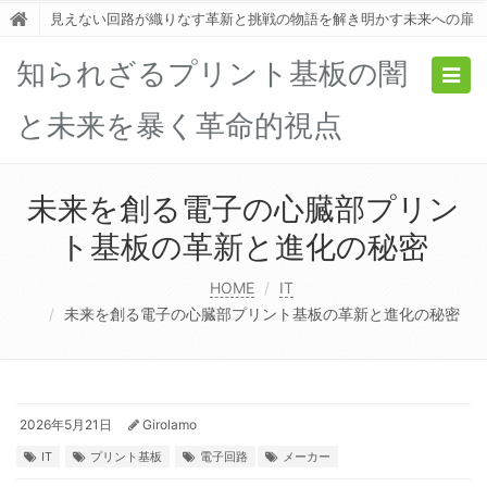
見えない回路が織りなす革新と挑戦の物語を解き明かす未来への扉
知られざるプリント基板の闇
Togg
navig
と未来を暴く革命的視点
未来を創る電子の心臓部プリン
ト基板の革新と進化の秘密
HOME
IT
未来を創る電子の心臓部プリント基板の革新と進化の秘密
2026年5月21日
Girolamo
IT
プリント基板
電子回路
メーカー