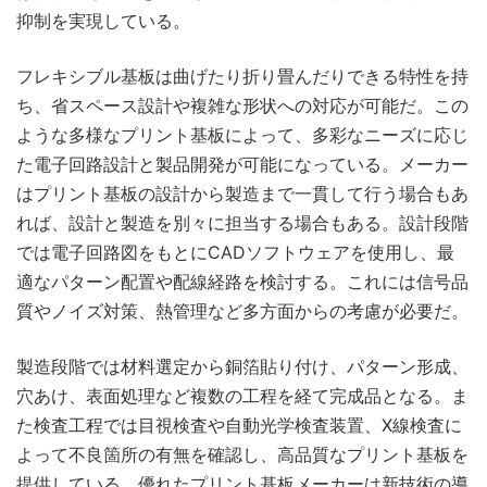
抑制を実現している。
フレキシブル基板は曲げたり折り畳んだりできる特性を持
ち、省スペース設計や複雑な形状への対応が可能だ。この
ような多様なプリント基板によって、多彩なニーズに応じ
た電子回路設計と製品開発が可能になっている。メーカー
はプリント基板の設計から製造まで一貫して行う場合もあ
れば、設計と製造を別々に担当する場合もある。設計段階
では電子回路図をもとにCADソフトウェアを使用し、最
適なパターン配置や配線経路を検討する。これには信号品
質やノイズ対策、熱管理など多方面からの考慮が必要だ。
製造段階では材料選定から銅箔貼り付け、パターン形成、
穴あけ、表面処理など複数の工程を経て完成品となる。ま
た検査工程では目視検査や自動光学検査装置、X線検査に
よって不良箇所の有無を確認し、高品質なプリント基板を
提供している。優れたプリント基板メーカーは新技術の導