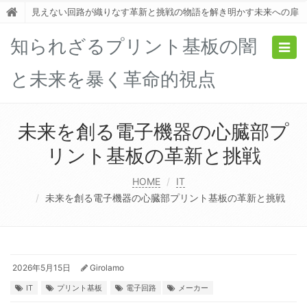
見えない回路が織りなす革新と挑戦の物語を解き明かす未来への扉
知られざるプリント基板の闇
Togg
navig
と未来を暴く革命的視点
未来を創る電子機器の心臓部プ
リント基板の革新と挑戦
HOME
IT
未来を創る電子機器の心臓部プリント基板の革新と挑戦
2026年5月15日
Girolamo
IT
プリント基板
電子回路
メーカー