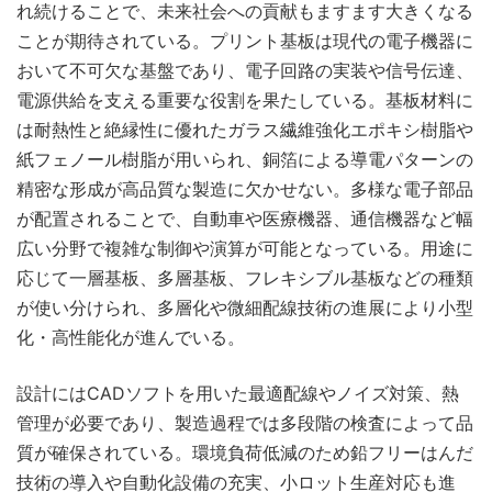
れ続けることで、未来社会への貢献もますます大きくなる
ことが期待されている。プリント基板は現代の電子機器に
おいて不可欠な基盤であり、電子回路の実装や信号伝達、
電源供給を支える重要な役割を果たしている。基板材料に
は耐熱性と絶縁性に優れたガラス繊維強化エポキシ樹脂や
紙フェノール樹脂が用いられ、銅箔による導電パターンの
精密な形成が高品質な製造に欠かせない。多様な電子部品
が配置されることで、自動車や医療機器、通信機器など幅
広い分野で複雑な制御や演算が可能となっている。用途に
応じて一層基板、多層基板、フレキシブル基板などの種類
が使い分けられ、多層化や微細配線技術の進展により小型
化・高性能化が進んでいる。
設計にはCADソフトを用いた最適配線やノイズ対策、熱
管理が必要であり、製造過程では多段階の検査によって品
質が確保されている。環境負荷低減のため鉛フリーはんだ
技術の導入や自動化設備の充実、小ロット生産対応も進