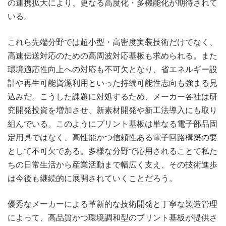
の連携拡大により、更なる高度化・多機能化が期待されて
いる。
これら先端分野では超小型・高密度実装技術だけでなく、
高速伝送対応のための高周波対応基板も求められる。また
環境適応性向上への対応も不可欠となり、省エネルギー設
計や再生可能資源利用といった持続可能性志向も強まる見
込みだ。こうした課題に対処するため、メーカー各社は研
究開発投資を増加させ、新素材開発や新工法導入にも取り
組んでいる。このようにプリント基板は単なる電子部品固
定用具ではなく、高性能かつ信頼性ある電子回路構築の要
として不可欠である。多様な分野で応用されることで私た
ちの日常生活から産業活動まで幅広く支え、その技術進歩
は今後も継続的に展開されていくことだろう。
優秀なメーカーによる革新的な技術開発と丁寧な製造管理
によって、高品質かつ環境調和型のプリント基板が提供さ