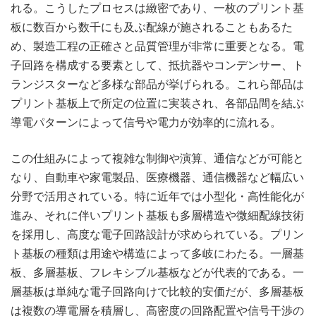
れる。こうしたプロセスは緻密であり、一枚のプリント基
板に数百から数千にも及ぶ配線が施されることもあるた
め、製造工程の正確さと品質管理が非常に重要となる。電
子回路を構成する要素として、抵抗器やコンデンサー、ト
ランジスターなど多様な部品が挙げられる。これら部品は
プリント基板上で所定の位置に実装され、各部品間を結ぶ
導電パターンによって信号や電力が効率的に流れる。
この仕組みによって複雑な制御や演算、通信などが可能と
なり、自動車や家電製品、医療機器、通信機器など幅広い
分野で活用されている。特に近年では小型化・高性能化が
進み、それに伴いプリント基板も多層構造や微細配線技術
を採用し、高度な電子回路設計が求められている。プリン
ト基板の種類は用途や構造によって多岐にわたる。一層基
板、多層基板、フレキシブル基板などが代表的である。一
層基板は単純な電子回路向けで比較的安価だが、多層基板
は複数の導電層を積層し、高密度の回路配置や信号干渉の