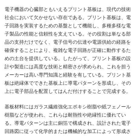
電子機器の心臓部ともいえるプリント基板は、現代の技術
社会において欠かせない存在である。
プリント基板は、電
子回路を実装するための基盤として機能し、多種多様な電
子製品の性能と信頼性を支えている。その役割は単なる部
品の支持だけでなく、電子信号の伝達や電源供給の経路を
確保することにより、複雑な電子回路が正確に動作するた
めの土台を提供している。したがって、プリント基板の設
計や製造には高度な技術と精密さが求められ、これを担う
メーカーは高い専門知識と経験を有している。プリント基
板は絶縁体でできた基板上に導電パターンを形成し、その
上に電子部品を配置してはんだ付けすることで完成する。
基板材料にはガラス繊維強化エポキシ樹脂や紙フェノール
樹脂などが使われ、これらは耐熱性や絶縁性に優れてい
る。導電パターンは主に銅箔で構成され、設計された電子
回路図に従って化学的または機械的な加工によって形成さ