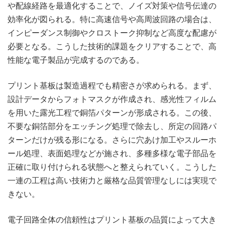
や配線経路を最適化することで、ノイズ対策や信号伝達の
効率化が図られる。特に高速信号や高周波回路の場合は、
インピーダンス制御やクロストーク抑制など高度な配慮が
必要となる。こうした技術的課題をクリアすることで、高
性能な電子製品が完成するのである。
プリント基板は製造過程でも精密さが求められる。まず、
設計データからフォトマスクが作成され、感光性フィルム
を用いた露光工程で銅箔パターンが形成される。この後、
不要な銅箔部分をエッチング処理で除去し、所定の回路パ
ターンだけが残る形になる。さらに穴あけ加工やスルーホ
ール処理、表面処理などが施され、多種多様な電子部品を
正確に取り付けられる状態へと整えられていく。こうした
一連の工程は高い技術力と厳格な品質管理なしには実現で
きない。
電子回路全体の信頼性はプリント基板の品質によって大き