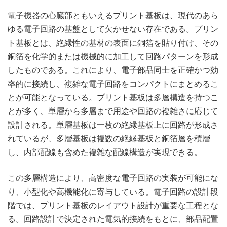
電子機器の心臓部ともいえるプリント基板は、現代のあら
ゆる電子回路の基盤として欠かせない存在である。
プリン
ト基板とは、絶縁性の基材の表面に銅箔を貼り付け、その
銅箔を化学的または機械的に加工して回路パターンを形成
したものである。これにより、電子部品同士を正確かつ効
率的に接続し、複雑な電子回路をコンパクトにまとめるこ
とが可能となっている。プリント基板は多層構造を持つこ
とが多く、単層から多層まで用途や回路の複雑さに応じて
設計される。単層基板は一枚の絶縁基板上に回路が形成さ
れているが、多層基板は複数の絶縁基板と銅箔層を積層
し、内部配線も含めた複雑な配線構造が実現できる。
この多層構造により、高密度な電子回路の実装が可能にな
り、小型化や高機能化に寄与している。電子回路の設計段
階では、プリント基板のレイアウト設計が重要な工程とな
る。回路設計で決定された電気的接続をもとに、部品配置