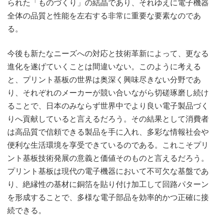
られた「ものづくり」の結晶であり、それゆえに電子機器
全体の品質と性能を左右する非常に重要な要素なのであ
る。
今後も新たなニーズへの対応と技術革新によって、更なる
進化を遂げていくことは間違いない。このように考える
と、プリント基板の世界は奥深く興味尽きない分野であ
り、それぞれのメーカーが競い合いながら切磋琢磨し続け
ることで、日本のみならず世界中でより良い電子製品づく
りへ貢献していると言えるだろう。その結果として消費者
は高品質で信頼できる製品を手に入れ、多彩な情報社会や
便利な生活環境を享受できているのである。これこそプリ
ント基板技術発展の意義と価値そのものと言えるだろう。
プリント基板は現代の電子機器において不可欠な基盤であ
り、絶縁性の基材に銅箔を貼り付け加工して回路パターン
を形成することで、多様な電子部品を効率的かつ正確に接
続できる。