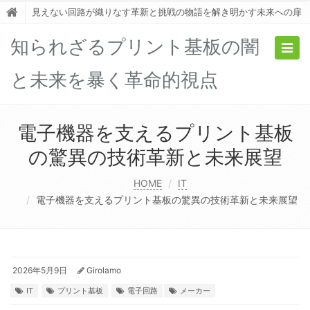
見えない回路が織りなす革新と挑戦の物語を解き明かす未来への扉
知られざるプリント基板の闇
Togg
navig
と未来を暴く革命的視点
電子機器を支えるプリント基板
の驚異の技術革新と未来展望
HOME
IT
電子機器を支えるプリント基板の驚異の技術革新と未来展望
2026年5月9日
Girolamo
IT
プリント基板
電子回路
メーカー