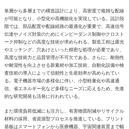
単層から多層までの構造設計により、高密度で複雑な配線
が可能となり、小型化や高機能化を実現している。設計段
階では、部品配置や配線経路の最適化が重要で、高速信号
伝達やノイズ対策のためにインピーダンス制御やクロスト
ーク抑制などの高度な技術が求められる。製造工程は露光
やエッチング、穴あけといった精密な処理が必要であり、
高度な技術力と品質管理が不可欠である。さらに、耐熱性
や耐湿性を向上させる新素材や加工技術、自動化設備や検
査技術の導入によって信頼性と生産効率が高められてい
る。電子機器市場の多様化に伴い、小型軽量化や高速通
信、省エネルギー化など多様なニーズに応えるため、先進
的な研究開発も活発に行われている。
また環境負荷低減にも注力し、有害物質削減やリサイクル
材料の採用、省資源型プロセスを推進している。プリント
基板はスマートフォンから医療機器、宇宙関連装置まで幅