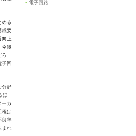
電子回路
とめる
構成要
質向上
。今後
だろ
電子回
な分野
るほ
メーカ
工程は
不良率
生まれ