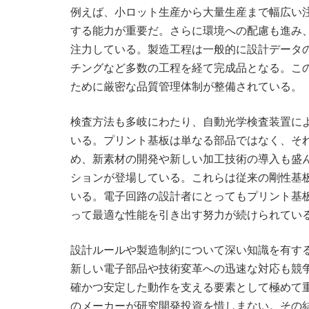
例えば、小ロット生産から大量生産まで幅広い
する能力が重要だ。さらに環境への配慮も進み
注力している。製造工程は一般的に設計データ
チングなど多数の工程を経て完成品となる。こ
ために厳密な品質管理体制が整備されている。
検査方法も多岐にわたり、自動光学検査装置に
いる。プリント基板は単なる部品ではなく、そ
め、新素材の開発や新しい加工技術の導入も盛
ションが登場している。これらは従来の剛性基
いる。電子回路の設計者にとってもプリント基
って最適な性能を引き出す努力が続けられてい
設計ルールや製造制約について深い知識を有す
新しい電子部品や技術変革への迅速な対応も競
確かつ安定した動作を支える要素として極めて
のメーカーが研究開発投資を惜しまない。その