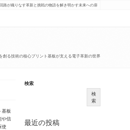
回路が織りなす革新と挑戦の物語を解き明かす未来への扉
を創る技術の核心プリント基板が支える電子革新の世界
検索
検
索
ト基板
能や信
最近の投稿
駆使