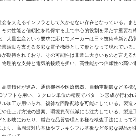
社会を支えるインフラとして欠かせない存在となっている。ま
、その性能と信頼性を確保する上で中心的役割を果たす重要な
化、大量生産という要求に応じてメーカーは日々技術革新と品
産業活動を支える多彩な電子機器として形となって現れている
展が期待されており、その可能性は非常に大きいものと言える
、物理的な支持と電気的接続を担い、高性能かつ信頼性の高い
・高集積化が進み、通信機器や医療機器、自動車制御など多様
ADソフトを用い、ミクロン単位の精度でパターン形成が行われ
リル加工が用いられ、複雑な回路配線を可能にしている。製造
定や仕上げ方法の提案、環境負荷低減にも注力している。製造
グと多岐にわたり、厳密な品質管理と多様な検査手法によって
により、高周波対応基板やフレキシブル基板など多彩な製品が