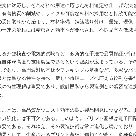
注文に対応し、それぞれの用途に応じた材料選定や仕上げ方法
、有害物質の削減やリサイクル可能な材料の採用など持続可能
の受け取りから始まり、材料準備、銅箔貼り付け、露光、現像
の一連の流れには精密さと効率性が要求され、不良品率を低減
よる外観検査や電気的試験など、多角的な手法で品質保証が行
れ自体が高度な技術製品であるという認識が広まっている。そ
んであり、高周波対応基板やフレキシブル基板など、多彩なバ
板とは異なる特性を持ち、新しい市場ニーズへ応える役割を果
板の特性理解は重要であり、設計段階から製造側との緊密な連
る。
ることは、高品質かつコスト効率の良い製品開発につながる。
争力強化には不可欠である。このようにプリント基板は電子回
重要である。それゆえ、その製造技術は常に進化し続けており
結果として、生産されるプリント基板は信頼性が高く、多種多