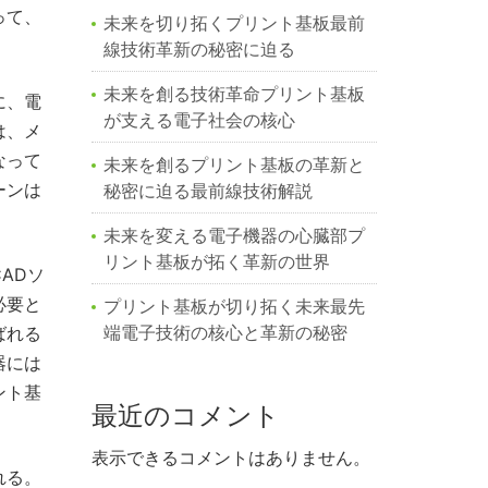
って、
未来を切り拓くプリント基板最前
線技術革新の秘密に迫る
未来を創る技術革命プリント基板
に、電
が支える電子社会の核心
は、メ
なって
未来を創るプリント基板の革新と
ーンは
秘密に迫る最前線技術解説
未来を変える電子機器の心臓部プ
リント基板が拓く革新の世界
ADソ
必要と
プリント基板が切り拓く未来最先
端電子技術の核心と革新の秘密
ばれる
器には
ント基
最近のコメント
表示できるコメントはありません。
れる。