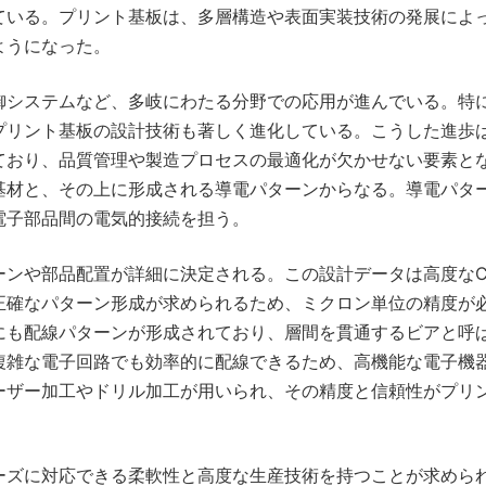
ている。プリント基板は、多層構造や表面実装技術の発展によ
ようになった。
御システムなど、多岐にわたる分野での応用が進んでいる。特
プリント基板の設計技術も著しく進化している。こうした進歩
ており、品質管理や製造プロセスの最適化が欠かせない要素と
基材と、その上に形成される導電パターンからなる。導電パタ
電子部品間の電気的接続を担う。
ーンや部品配置が詳細に決定される。この設計データは高度なC
正確なパターン形成が求められるため、ミクロン単位の精度が
にも配線パターンが形成されており、層間を貫通するビアと呼
複雑な電子回路でも効率的に配線できるため、高機能な電子機
ーザー加工やドリル加工が用いられ、その精度と信頼性がプリ
ーズに対応できる柔軟性と高度な生産技術を持つことが求めら